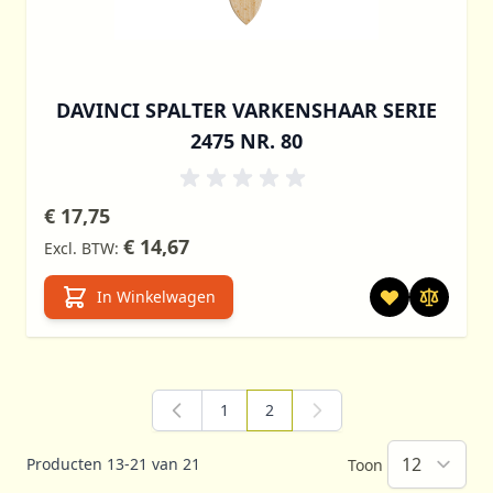
DAVINCI SPALTER VARKENSHAAR SERIE
2475 NR. 80
€ 17,75
€ 14,67
In Winkelwagen
1
2
Pagina
U lees momenteel pagina
Producten
13
-
21
van
21
Toon