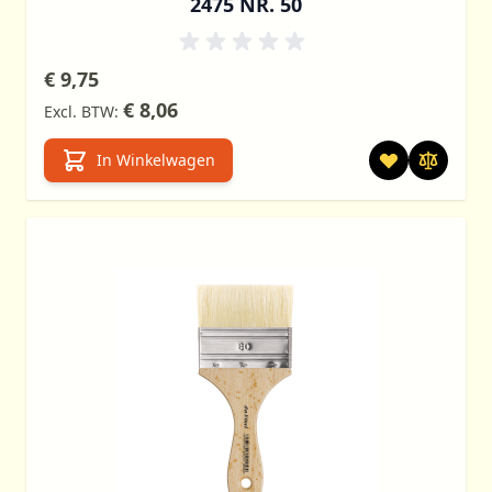
2475 NR. 50
€ 9,75
€ 8,06
In Winkelwagen