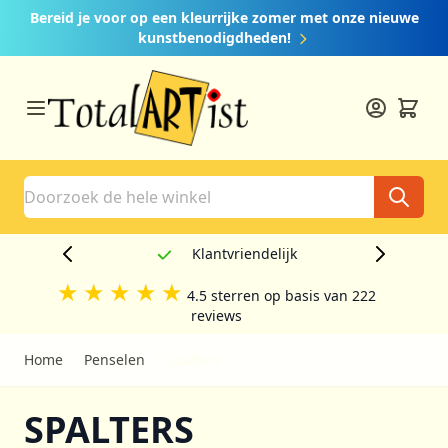
Ga naar de inhoud
Bereid je voor op een kleurrijke zomer met onze nieuwe
kunstbenodigdheden!
Search
Creatief
★
★
★
★
★
4.5 sterren op basis van 222
reviews
Home
/
Penselen
/
Spalters
SPALTERS