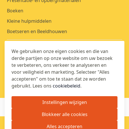
Presentatie- en opbergmaterialen
Boeken
Kleine hulpmiddelen
Boetseren en Beeldhouwen
OVER ONS
We gebruiken onze eigen cookies en die van
derde partijen op onze website om uw bezoek
ACCOUNT
te verbeteren, ons verkeer te analyseren en
voor veiligheid en marketing. Selecteer "Alles
accepteren" om toe te staan dat ze worden
BLIJF OP DE HOOGTE
gebruikt. Lees ons
cookiebeleid
.
Instellingen wijzigen
Blokkeer alle cookies
Alles accepteren
© 2026 Webba