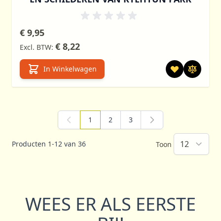
€ 9,95
€ 8,22
In Winkelwagen
1
2
3
U lees momenteel pagina
Pagina
Pagina
Producten
1
-
12
van
36
Toon
WEES ER ALS EERSTE