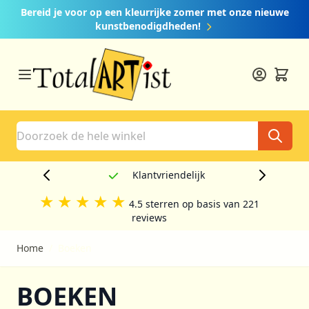
Ga naar de inhoud
Bereid je voor op een kleurrijke zomer met onze nieuwe
kunstbenodigdheden!
Search
Creatief
★
★
★
★
★
4.5 sterren op basis van 221
reviews
Home
/
Boeken
BOEKEN