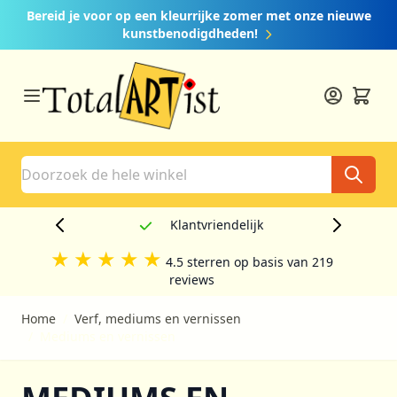
Ga naar de inhoud
Bereid je voor op een kleurrijke zomer met onze nieuwe
kunstbenodigdheden!
Search
Creatief
★
★
★
★
★
4.5 sterren op basis van 219
reviews
Home
/
Verf, mediums en vernissen
/
Mediums en vernissen