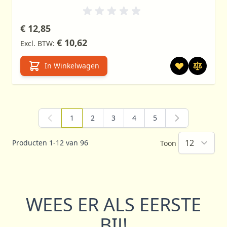
€ 12,85
€ 10,62
In Winkelwagen
1
2
3
4
5
U lees momenteel pagina
Pagina
Pagina
Pagina
Pagina
Producten
1
-
12
van
96
Toon
WEES ER ALS EERSTE
BIJ!