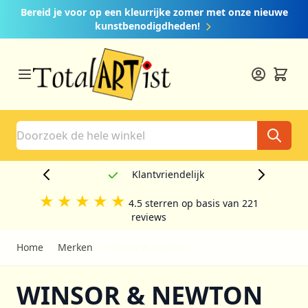
Ga naar de inhoud
Bereid je voor op een kleurrijke zomer met onze nieuwe
kunstbenodigdheden!
Search
Klantvriendelijk
★
★
★
★
★
4.5 sterren op basis van 221
reviews
Home
/
Merken
/
Winsor & Newton
WINSOR & NEWTON