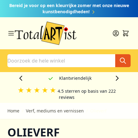
Ga naar de inhoud
Bereid je voor op een kleurrijke zomer met onze nieuwe
kunstbenodigdheden!
Search
Creatief
★
★
★
★
★
4.5 sterren op basis van 222
reviews
Home
/
Verf, mediums en vernissen
/
Olieverf
OLIEVERF