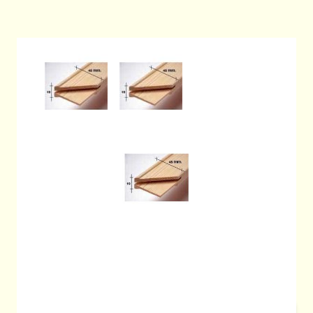
View larger image
View larger image
Op voorraad
SKU
405085
€ 4,05
Excl. BTW:
€ 3,35
Aantal