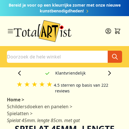
Ga naar de inhoud
Bereid je voor op een kleurrijke zomer met onze nieuwe
kunstbenodigdheden!
Search
Klantvriendelijk
★
★
★
★
★
4.5 sterren op basis van 222
reviews
Home
>
Schildersdoeken en panelen
>
Spielatten
>
Spielat 45mm. lengte 85cm. met gat
SPIELAT 45MM. LENGTE