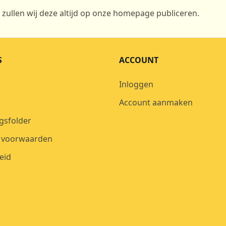
n zullen wij deze altijd op onze homepage publiceren.
S
ACCOUNT
Inloggen
Account aanmaken
gsfolder
 voorwaarden
eid