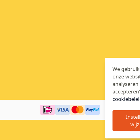
We gebruike
onze websit
analyseren 
accepteren"
cookiebelei
Instel
wijz