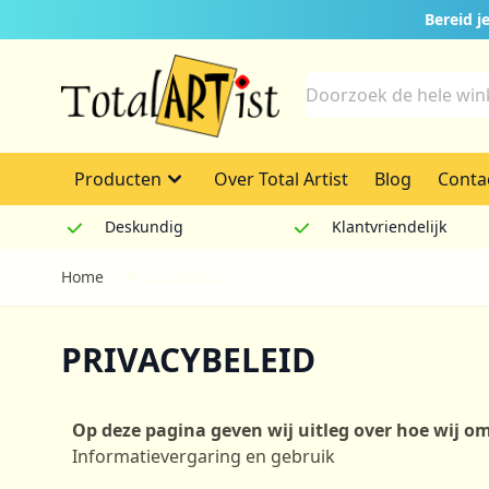
Ga naar de inhoud
Bereid 
Search
Producten
Over Total Artist
Blog
Conta
Deskundig
Klantvriendelijk
Home
/
Privacybeleid
PRIVACYBELEID
Op deze pagina geven wij uitleg over hoe wij
Informatievergaring en gebruik