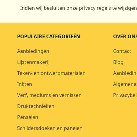
Indien wij besluiten onze privacy regels te wijzige
POPULAIRE CATEGORIEËN
OVER ON
Aanbiedingen
Contact
Lijstenmakerij
Blog
Teken- en ontwerpmaterialen
Aanbiedin
Inkten
Algemene
Verf, mediums en vernissen
Privacybel
Druktechnieken
Penselen
Schildersdoeken en panelen